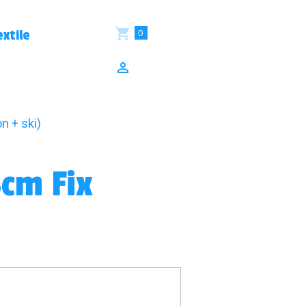
0
xtile
n + ski)
cm Fix