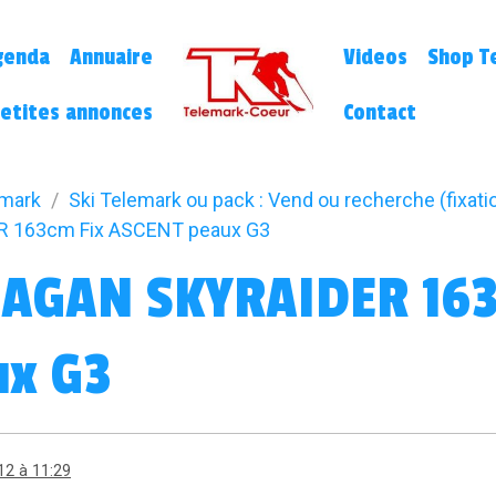
genda
Annuaire
Videos
Shop Te
etites annonces
Contact
emark
Ski Telemark ou pack : Vend ou recherche (fixatio
R 163cm Fix ASCENT peaux G3
HAGAN SKYRAIDER 163
ux G3
12 à 11:29