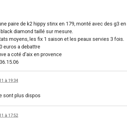
une paire de k2 hippy stinx en 179, monté avec des g3 en
 black diamond taillé sur mesure.
tats moyens, les fix 1 saison et les peaux servies 3 fois.
50 euros a debattre
uve a coté d'aix en provence
.36.15.06
11 à 19:34
ne sont plus dispos
11 à 17:52