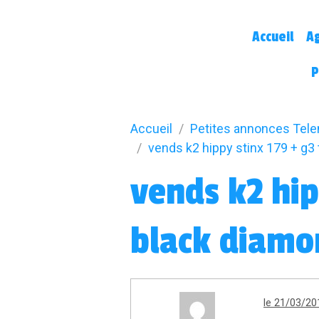
Accueil
A
P
Accueil
Petites annonces Tel
vends k2 hippy stinx 179 + g3
vends k2 hip
black diamo
le 21/03/20