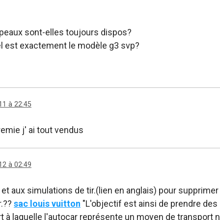
t peaux sont-elles toujours dispos?
uel est exactement le modèle g3 svp?
11 à 22:45
emie j' ai tout vendus
12 à 02:49
s et aux simulations de tir.(lien en anglais) pour supprim
r.??
sac louis vuitton
"L'objectif est ainsi de prendre des 
rt à laquelle l'autocar représente un moyen de transport