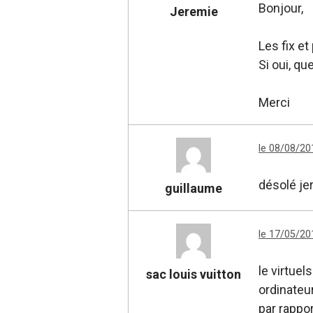
Bonjour,
Jeremie
Les fix e
Si oui, q
Merci
le 08/08/20
désolé jer
guillaume
le 17/05/20
le virtuel
sac louis vuitton
ordinateu
par rappo