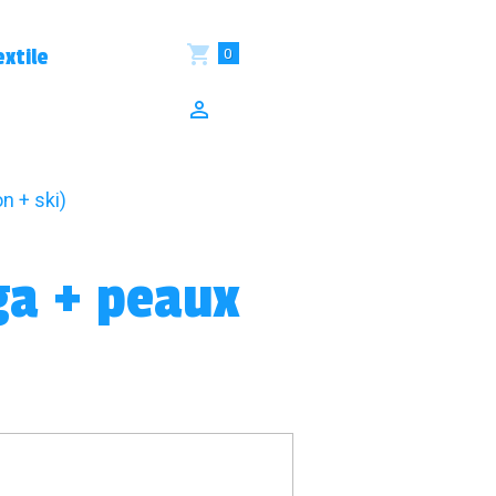
0
xtile
n + ski)
rga + peaux