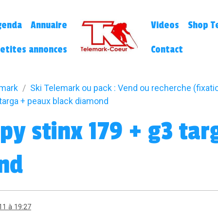
genda
Annuaire
Videos
Shop Te
etites annonces
Contact
emark
Ski Telemark ou pack : Vend ou recherche (fixatio
 targa + peaux black diamond
py stinx 179 + g3 ta
nd
11 à 19:27