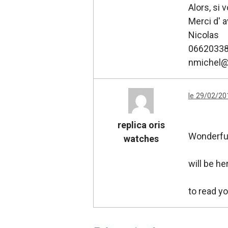
Alors, si 
Merci d' 
Nicolas
0662033
nmichel@e
le 29/02/20
replica oris
Wonderful
watches
will be he
to read y