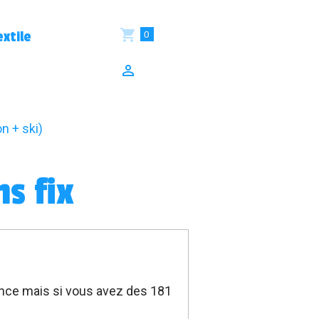
0
xtile
n + ski)
s fix
ence mais si vous avez des 181