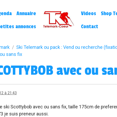
genda
Annuaire
Videos
Shop Te
etites annonces
Contact
emark
Ski Telemark ou pack : Vend ou recherche (fixatio
u sans fix
COTTYBOB avec ou san
12 à 21:43
 ski Scottybob avec ou sans fix, taille 175cm de prefer
3 je suis preneur aussi.