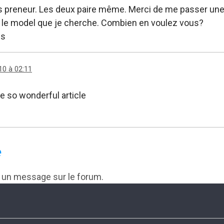
is preneur. Les deux paire même. Merci de me passer un
n le model que je cherche. Combien en voulez vous?
ns
10 à 02:11
ee so wonderful article
e
r un message sur le forum.