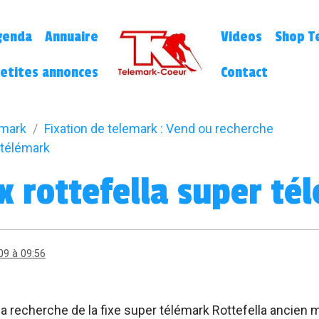
genda
Annuaire
Videos
Shop Te
etites annonces
Contact
emark
Fixation de telemark : Vend ou recherche
 télémark
x rottefella super té
09 à 09:56
la recherche de la fixe super télémark Rottefella ancien m