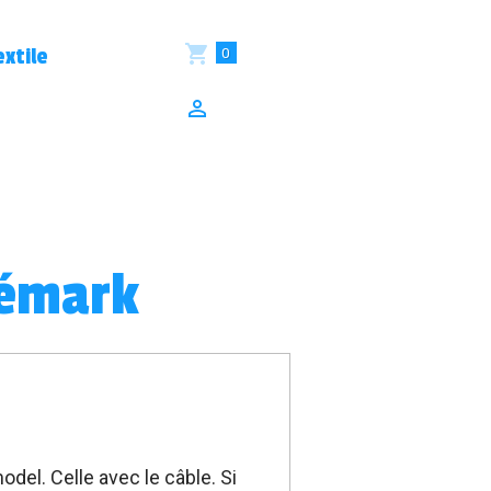
0
xtile
lémark
odel. Celle avec le câble. Si