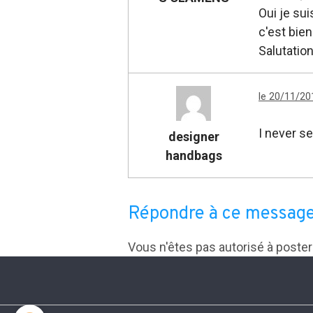
Oui je su
c'est bie
Salutatio
le 20/11/20
I never s
designer
handbags
Répondre à ce messag
Vous n'êtes pas autorisé à poste