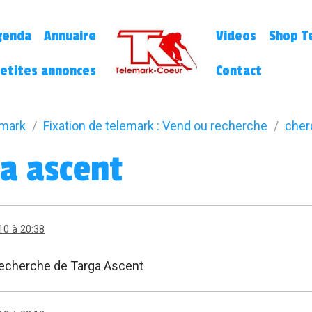
genda
Annuaire
Videos
Shop Te
etites annonces
Contact
emark
Fixation de telemark : Vend ou recherche
cher
a ascent
10 à 20:38
 recherche de Targa Ascent