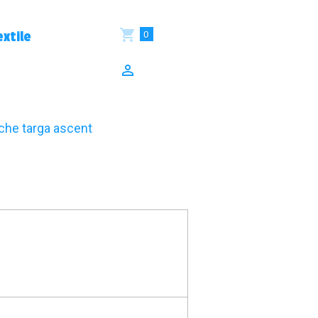
0
xtile
che targa ascent