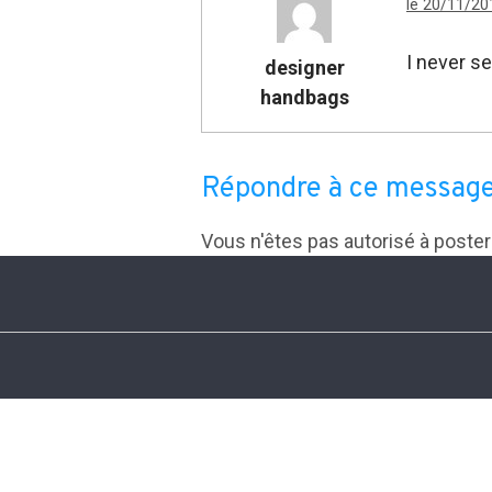
le 20/11/20
I never s
designer
handbags
Répondre à ce messag
Vous n'êtes pas autorisé à poste