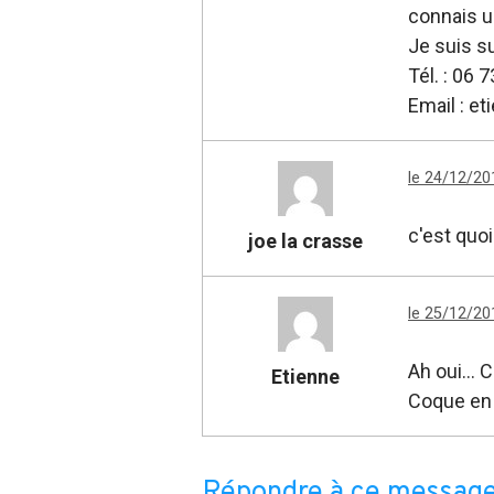
connais u
Je suis s
Tél. : 06 
Email : e
le 24/12/20
c'est quoi 
joe la crasse
le 25/12/20
Ah oui... 
Etienne
Coque en
Répondre à ce messag