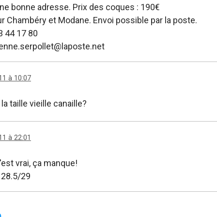
ne bonne adresse. Prix des coques : 190€
ur Chambéry et Modane. Envoi possible par la poste.
73 44 17 80
tienne.serpollet@laposte.net
11 à 10:07
la taille vieille canaille?
11 à 22:01
C'est vrai, ça manque!
 28.5/29
e