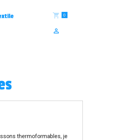
0
xtile
es
ussons thermoformables, je