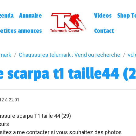
genda
Annuaire
Videos
Shop Te
etites annonces
Contact
emark
Chaussures telemark : Vend ou recherche
vd 
 scarpa t1 taille44 (
12 à 22:01
ssure scarpa T1 taille 44 (29)
ours
sitez a me contacter si vous souhaitez des photos