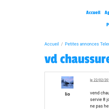
Accueil
A
P
Accueil
Petites annonces Tel
vd chaussure
le 22/02/20
vend chau
lio
servie 8 j
ne pas he