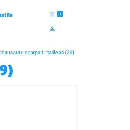
0
xtile
chaussure scarpa t1 taille44 (29)
29)