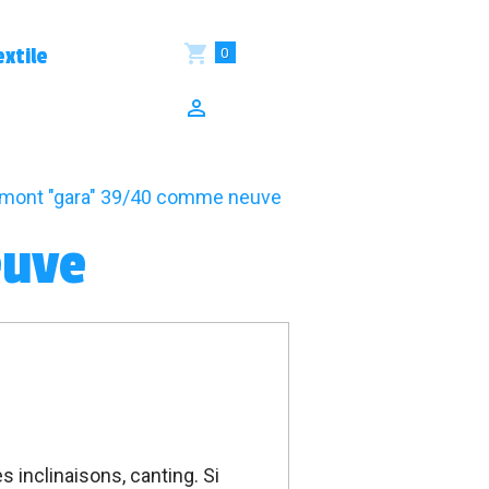
0
xtile
mont "gara" 39/40 comme neuve
euve
 inclinaisons, canting. Si