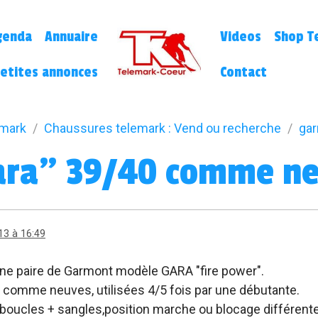
genda
Annuaire
Videos
Shop Te
etites annonces
Contact
emark
Chaussures telemark : Vend ou recherche
gar
ara" 39/40 comme n
13 à 16:49
ne paire de Garmont modèle GARA "fire power".
t comme neuves, utilisées 4/5 fois par une débutante.
boucles + sangles,position marche ou blocage différentes