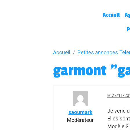
Accueil
A
P
Accueil
Petites annonces Tel
garmont "g
le 27/11/20
Je vend u
saoumark
Elles son
Modérateur
Modèle 3 