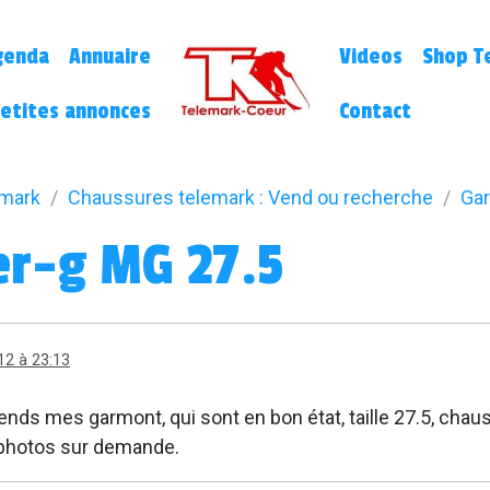
genda
Annuaire
Videos
Shop Te
etites annonces
Contact
emark
Chaussures telemark : Vend ou recherche
Gar
r-g MG 27.5
12 à 23:13
 vends mes garmont, qui sont en bon état, taille 27.5, ch
 photos sur demande.