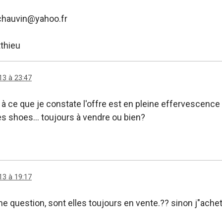
chauvin@yahoo.fr
thieu
13 à 23:47
. à ce que je constate l'offre est en pleine effervescence .
ces shoes... toujours à vendre ou bien?
13 à 19:17
 question, sont elles toujours en vente.?? sinon j"achete