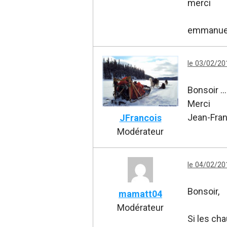
merci
emmanue
le 03/02/20
Bonsoir .
Merci
Jean-Fra
JFrancois
Modérateur
le 04/02/20
Bonsoir,
mamatt04
Modérateur
Si les ch