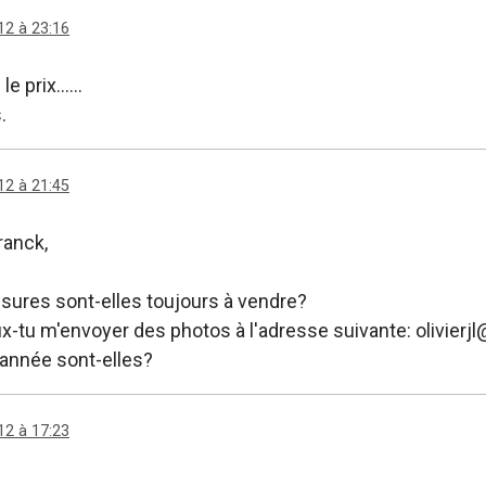
12 à 23:16
le prix......
.
12 à 21:45
ranck,
sures sont-elles toujours à vendre?
ux-tu m'envoyer des photos à l'adresse suivante: olivierjl
 année sont-elles?
12 à 17:23