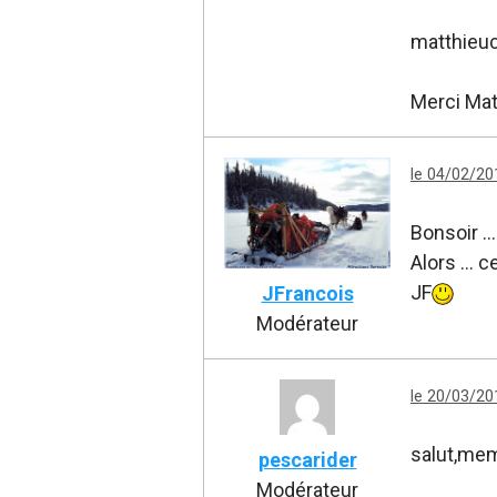
matthieu
Merci Mat
le 04/02/20
Bonsoir ..
Alors ... 
JF
JFrancois
Modérateur
le 20/03/20
salut,meme
pescarider
Modérateur