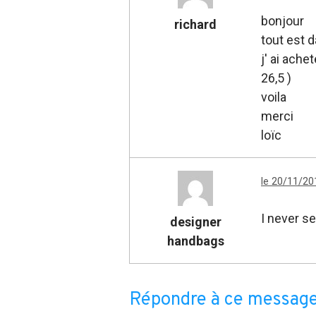
bonjour
richard
tout est d
j' ai ach
26,5 )
voila
merci
loïc
le 20/11/20
I never s
designer
handbags
Répondre à ce messag