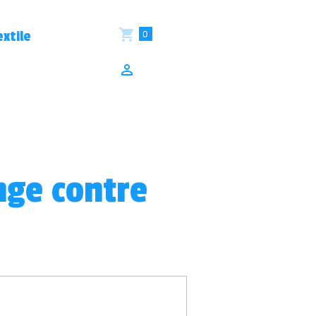
0
xtile
nge contre