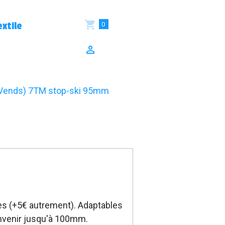
0
xtile
Vends) 7TM stop-ski 95mm
res (+5€ autrement). Adaptables
nvenir jusqu'à 100mm.