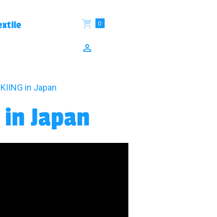
0
xtile
IING in Japan
in Japan