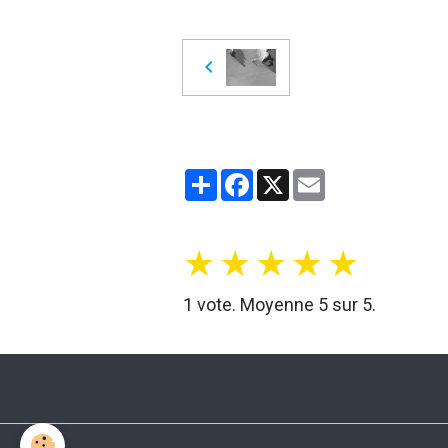
Partager
Facebook
X
Email
★
★
★
★
★
1
vote. Moyenne
5
sur 5.