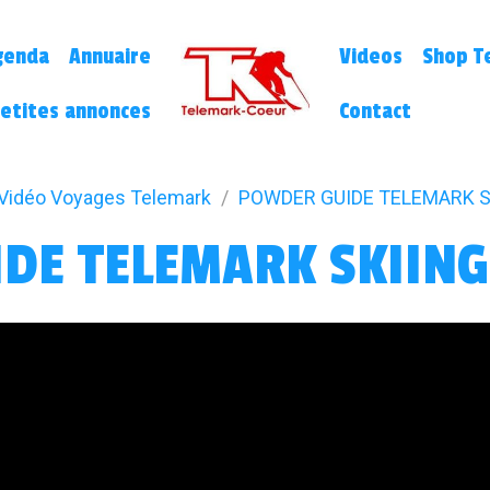
genda
Annuaire
Videos
Shop Te
etites annonces
Contact
Vidéo Voyages Telemark
POWDER GUIDE TELEMARK SK
DE TELEMARK SKIING 