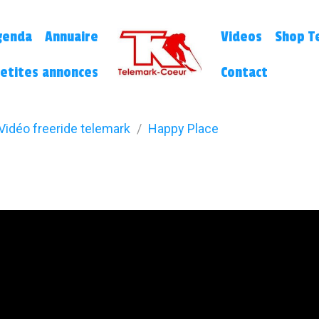
genda
Annuaire
Videos
Shop Te
etites annonces
Contact
Vidéo freeride telemark
Happy Place