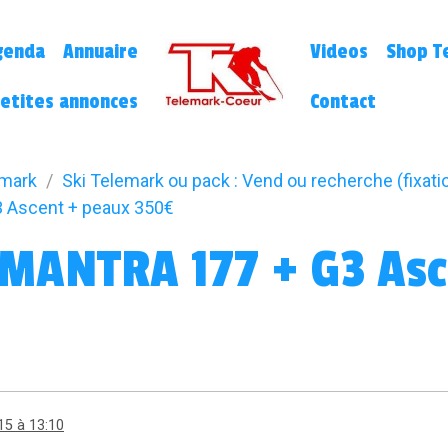
genda
Annuaire
Videos
Shop Te
etites annonces
Contact
emark
Ski Telemark ou pack : Vend ou recherche (fixatio
 Ascent + peaux 350€
 MANTRA 177 + G3 Asc
15 à 13:10