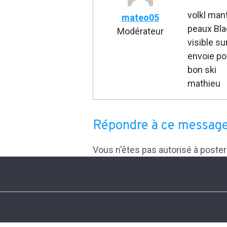
volkl man
mateo05
peaux Bl
Modérateur
visible s
envoie po
bon ski
mathieu
Répondre à ce messag
Vous n'êtes pas autorisé à poste