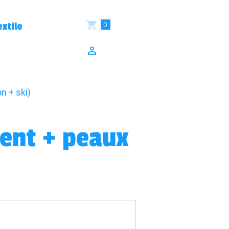
0
xtile
n + ski)
ent + peaux