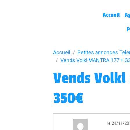
Accueil
A
P
Accueil
Petites annonces Tel
Vends Volkl MANTRA 177 + G3
Vends Volkl
350€
le 21/11/20