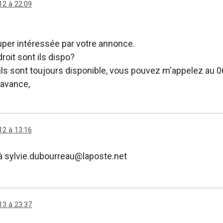
12 à 22:09
uper intéressée par votre annonce.
roit sont ils dispo?
 ils sont toujours disponible, vous pouvez m'appelez au 0
 avance,
12 à 13:16
à sylvie.dubourreau@laposte.net
13 à 23:37