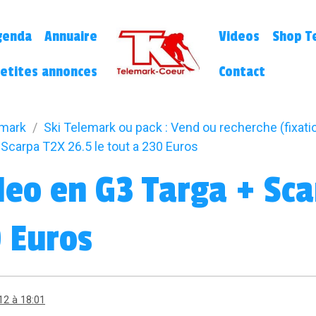
genda
Annuaire
Videos
Shop Te
etites annonces
Contact
emark
Ski Telemark ou pack : Vend ou recherche (fixatio
Scarpa T2X 26.5 le tout a 230 Euros
eo en G3 Targa + Sca
0 Euros
12 à 18:01