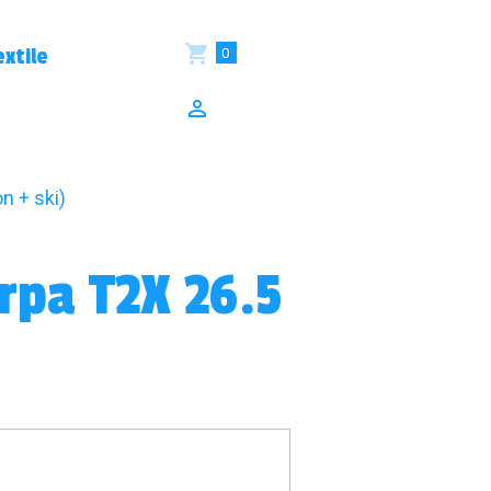
0
xtile
n + ski)
rpa T2X 26.5