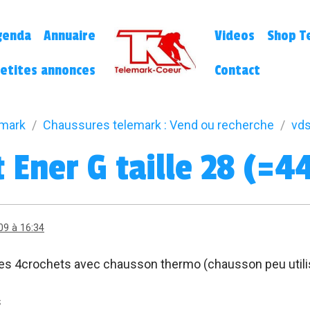
genda
Annuaire
Videos
Shop Te
etites annonces
Contact
emark
Chaussures telemark : Vend ou recherche
vds
Ener G taille 28 (=4
09 à 16:34
s 4crochets avec chausson thermo (chausson peu utili
s