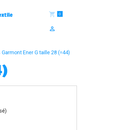
0
xtile
 Garmont Ener G taille 28 (=44)
4)
sé)