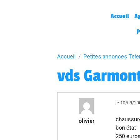
Accueil
A
P
Accueil
Petites annonces Tel
vds Garmont 
le 10/09/20
chaussure
olivier
bon état
250 euro