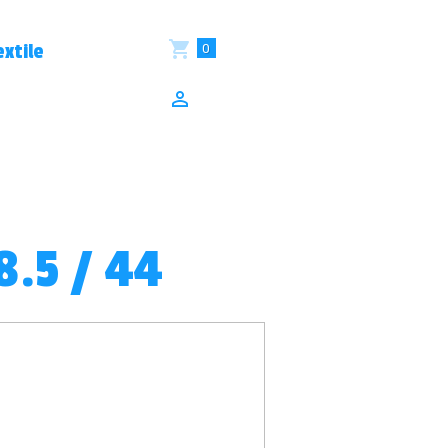
0
xtile
8.5 / 44