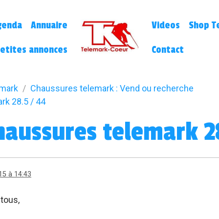
genda
Annuaire
Videos
Shop Te
etites annonces
Contact
emark
Chaussures telemark : Vend ou recherche
k 28.5 / 44
haussures telemark 2
15 à 14:43
 tous,