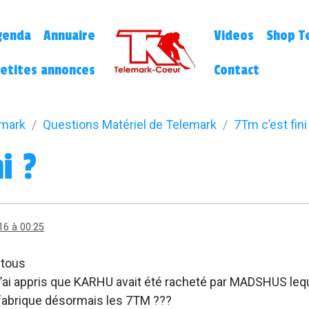
genda
Annuaire
Videos
Shop Te
etites annonces
Contact
emark
Questions Matériel de Telemark
7Tm c’est fini
i ?
16 à 00:25
 tous
u j’ai appris que KARHU avait été racheté par MADSHUS lequ
fabrique désormais les 7TM ???