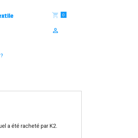
0
xtile
 ?
el a été racheté par K2.