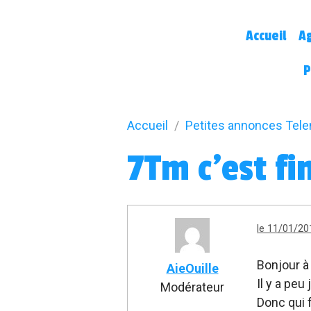
Accueil
A
P
Accueil
Petites annonces Tel
7Tm c’est fin
le 11/01/20
Bonjour à
AieOuille
Il y a pe
Modérateur
Donc qui 