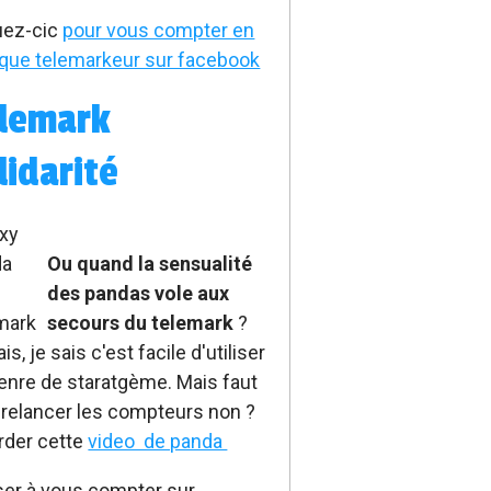
uez-cic
pour vous compter en
 que telemarkeur sur facebook
lemark
lidarité
Ou q
uand la sensualité
des pandas vole aux
secours du telemark
?
is, je sais c'est facile d'utiliser
enre de staratgème. Mais faut
 relancer les compteurs non ?
rder cette
video de panda
er à vous compter sur