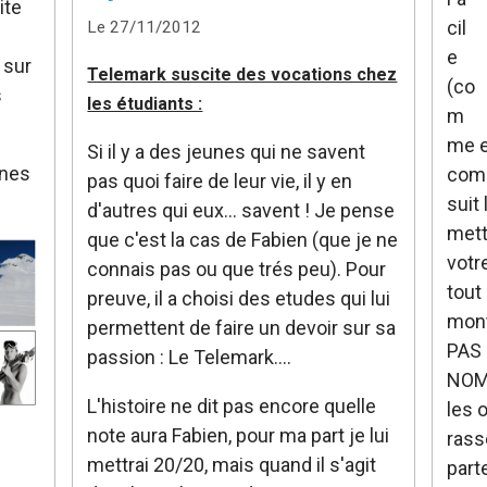
ite
cil
Le 27/11/2012
e
 sur
Telemark suscite des vocations chez
(co
s
les étudiants :
m
me e
Si il y a des jeunes qui ne savent
unes
comm
pas quoi faire de leur vie, il y en
suit
d'autres qui eux... savent ! Je pense
mett
que c'est la cas de Fabien (que je ne
votr
connais pas ou que trés peu). Pour
tout
preuve, il a choisi des etudes qui lui
mont
permettent de faire un devoir sur sa
PAS
passion : Le Telemark....
NOMB
L'histoire ne dit pas encore quelle
les 
note aura Fabien, pour ma part je lui
rass
mettrai 20/20, mais quand il s'agit
part