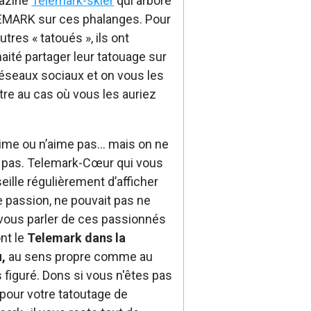
azine
Telemark-skier
qui arbore
MARK sur ces phalanges. Pour
utres « tatoués », ils ont
aité partager leur tatouage sur
réseaux sociaux et on vous les
re au cas où vous les auriez
.
ime ou n’aime pas… mais on ne
 pas. Telemark-Cœur qui vous
eille régulièrement d’afficher
e passion, ne pouvait pas ne
vous parler de ces passionnés
ont le
Telemark dans la
,
au sens propre comme au
 figuré. Dons si vous n'êtes pas
 pour votre tatoutage de