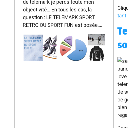
de telemark je perds toute mon
Cliq
objectivité... En tous les cas, la
tant
question : LE TELEMARK SPORT
RETRO OU SPORT FUN est posée....
Te
so
Je sa
ce g
bien
rega
Pens