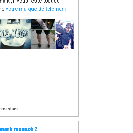
mark , il vous reste tout de
me
votre marque de telemark
.
mmentaire
emark menacé ?