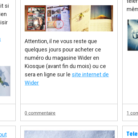
tele
t si
mê
ien
isir
s
Attention, il ne vous reste que
quelques jours pour acheter ce
numéro du magasine Wider en
Kiosque (avant fin du mois) ou ce
sera en ligne sur le
site internet de
Wider
0 commentaire
1 co
Tel
out