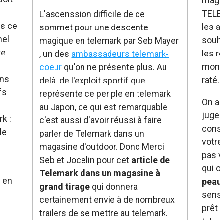
mag
TELE
L'ascenssion difficile de ce
ns ce
les a
sommet pour une descente
nel
souh
magique en telemark par Seb Mayer
te
les 
, un des
ambassadeurs telemark-
mont
coeur
qu'on ne présente plus. Au
ns
raté
delà de l'exploit sportif que
fs
représente ce periple en telemark
On a
au Japon, ce qui est remarquable
juge
k :
c'est aussi d'avoir réussi à faire
cons
le
parler de Telemark dans un
votr
magasine d'outdoor. Donc Merci
pas 
Seb et Jocelin pour cet
article de
qui 
Telemark dans un magasine à
e en
peau
grand tirage
qui donnera
sens
certainement envie à de nombreux
prêt
trailers de se mettre au telemark.