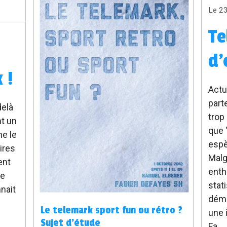
Le 2
Te
d'
 !
Actu
part
elà
trop
nt un
que 
me le
espè
ires
Malg
ent
enth
ie
stat
nait
déme
Le telemark sport fun ou rétro ?
une 
Sujet d'étude
Fa