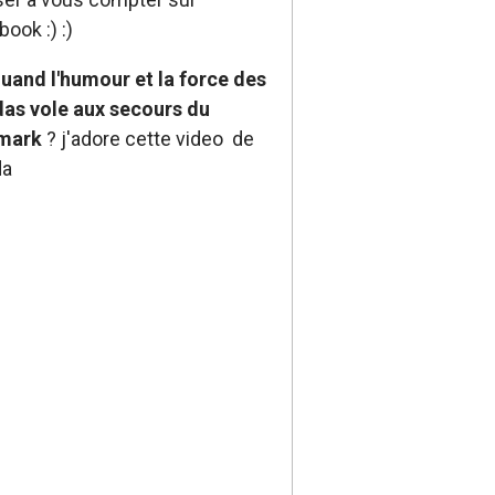
book :) :)
uand l'humour et la force des
as vole aux secours du
emark
? j'adore cette video de
da