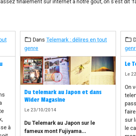
assez finalement sur internet à notre goût, on s'est dit 'f
out
Dans
Telemark : délires en tout
D
genre
gen
u
Le T
Le 2
On v
Du telemark au Japon et dans
ns
tele
Wider Magasine
a
pass
Le 23/10/2014
te
fair
,
sur 
Du Telemark au Japon sur le
sse à
le c
fameux mont Fujiyama...
soit