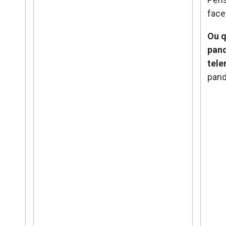
face
Ou q
pand
tel
pan