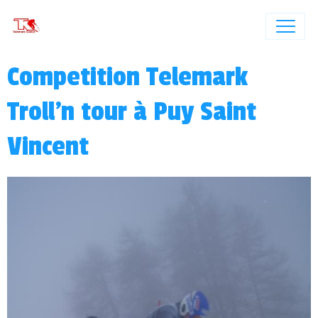
Competition Telemark
Troll'n tour à Puy Saint
Vincent