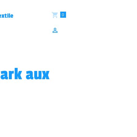
0
xtile
ark aux