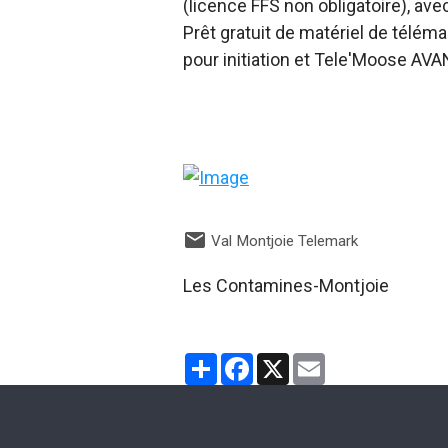
(licence FFS non obligatoire), av
Prêt gratuit de matériel de té
pour initiation et Tele'Moose AV
Val Montjoie Telemark
Les Contamines-Montjoie
Partager
Facebook
X
Email