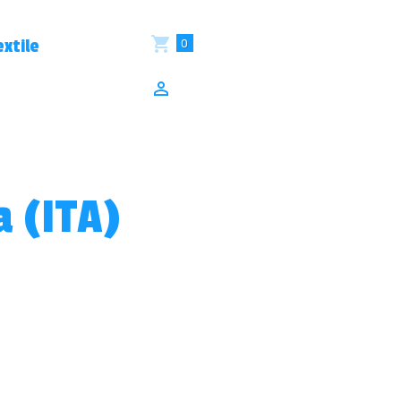
0
xtile
a (ITA)