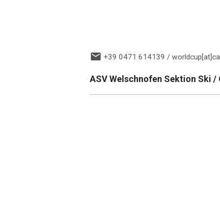
+39 0471 614139 / worldcup[at]c
ASV Welschnofen Sektion Ski /