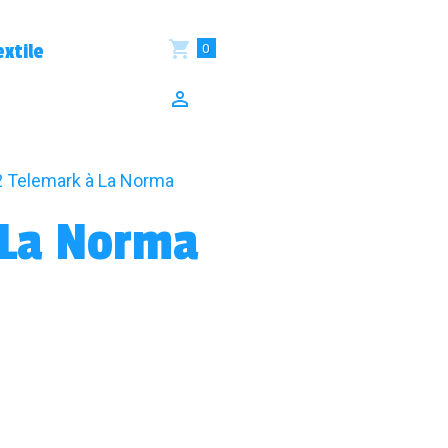
0
xtile
 Telemark à La Norma
 La Norma