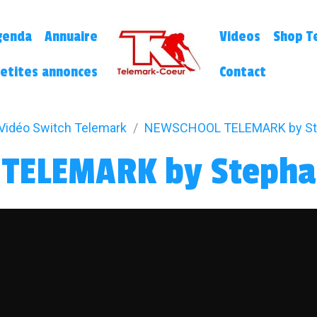
genda
Annuaire
Videos
Shop Te
etites annonces
Contact
Vidéo Switch Telemark
NEWSCHOOL TELEMARK by St
TELEMARK by Steph