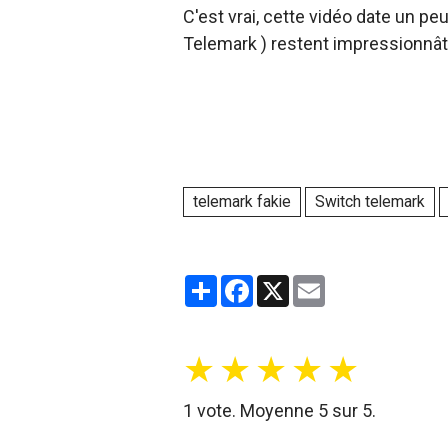
C'est vrai, cette vidéo date un p
Telemark ) restent impressionnât
telemark fakie
Switch telemark
Partager
Facebook
X
Email
★
★
★
★
★
1
vote. Moyenne
5
sur 5.