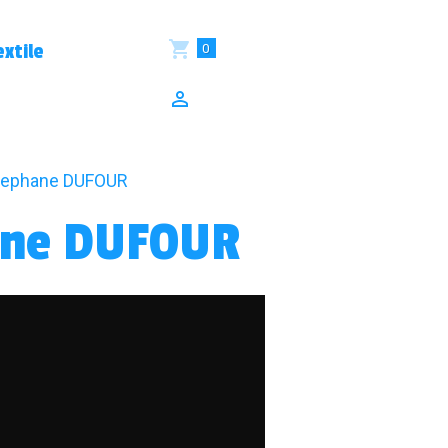
0
xtile
ephane DUFOUR
ane DUFOUR