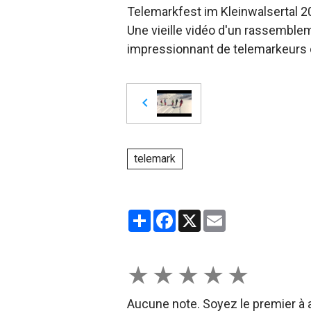
Telemarkfest im Kleinwalsertal 2
Une vieille vidéo d'un rassemble
impressionnant de telemarkeurs 
telemark
Partager
Facebook
X
Email
★
★
★
★
★
Aucune note. Soyez le premier à a