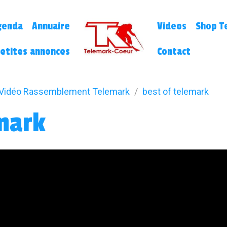
genda
Annuaire
Videos
Shop Te
etites annonces
Contact
Vidéo Rassemblement Telemark
best of telemark
emark