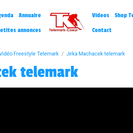
genda
Annuaire
Videos
Shop Te
etites annonces
Contact
Vidéo Freestyle Telemark
Jirka Machacek telemark
cek telemark