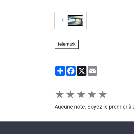
telemark
Partager
Facebook
X
Email
★
★
★
★
★
Aucune note. Soyez le premier à a