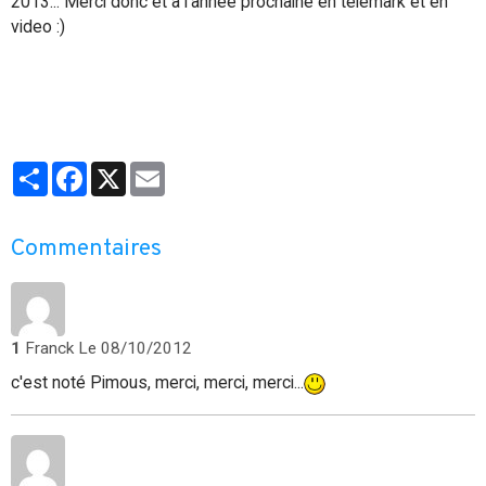
2013... Merci donc et à l'annèe prochaine en telemark et en
video :)
Partager
Facebook
X
Email
Commentaires
1
Franck
Le 08/10/2012
c'est noté Pimous, merci, merci, merci...