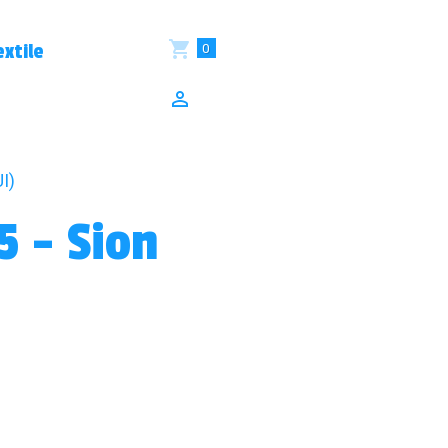
0
xtile
I)
5 - Sion