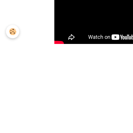
telemarkworldcupthyon[at]gmail.c
Comité d'organisation Telemar
Switzerland SUI
Partager
Facebook
X
Email